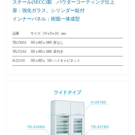
スチール(SECC)製 パウダーコーティング仕上
扉：強化ガラス、シリンダー錠付
インナーパネル：樹脂一体成型
品番
サイズ（W x D x H）mm
TB-250AS
505 x 685 x 1800
扉なし
TB-251AS
505 x 685 x 1800
扉付き
H-251AS
505 x 685 x
550
ハイキャビネット
0