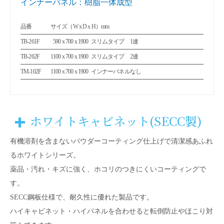
インナーパネル：樹脂一体成型
品番
サイズ（W x D x H）mm
TB-261F
590 x 700 x 1900
スリムタイプ 1連
0
TB-262F
1100 x 700 x 1900
スリムタイプ 2連
TM-102F
1100 x 700 x 1900
インナーパネルなし
ホワイトキャビネット(SECC製)
有機溶剤を含まないパウダーコーティング仕上げで清潔感あふれ
るホワイトシリーズ。
薬品・汚れ・キズに強く、ホコリのつきにくいコーティングで
す。
SECC鋼板仕様で、耐久性に優れた製品です。
ハイキャビネット・ハイパネルを合わせると転倒防止やほこり対