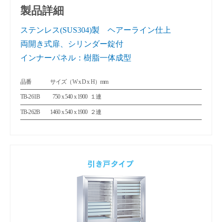
製品詳細
ステンレス(SUS304)製 ヘアーライン仕上
両開き式扉、シリンダー錠付
インナーパネル：樹脂一体成型
品番
サイズ（W x D x H）mm
TB-261B
750 x 540 x 1900
１連
0
TB-262B
1460 x 540 x 1900
２連