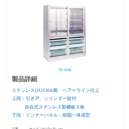
TB-416B
製品詳細
ステンレス(SUS304)製 ヘアーライン仕上
上段：引き戸、シリンダー錠付
自在式ステンレス製棚板３枚
下段：インナーパネル：樹脂一体成型
品番
サイズ（W x D x H）mm