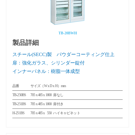
TB-20BWH
製品詳細
スチール(SECC)製 パウダーコーティング仕上
扉：強化ガラス、シリンダー錠付
インナーパネル：樹脂一体成型
品番
サイズ（W x D x H）mm
TB-250BS
705 x 485 x 1800
扉なし
TB-251BS
705 x 485 x 1800
扉付き
H-251BS
705 x 485 x
550
ハイキャビネット
0