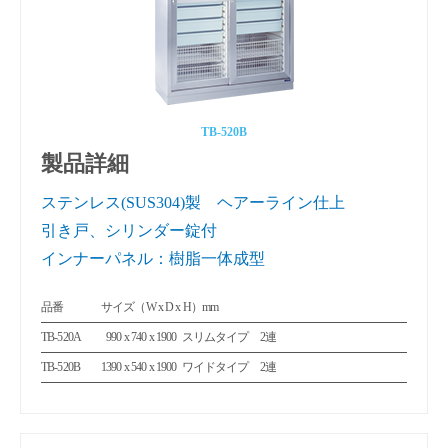
TB-520B
製品詳細
ステンレス(SUS304)製 ヘアーライン仕上
引き戸、シリンダー錠付
インナーパネル：樹脂一体成型
品番
サイズ（W x D x H）mm
TB-520A
990 x 740 x 1900
スリムタイプ 2連
0
TB-520B
1390 x 540 x 1900
ワイドタイプ 2連