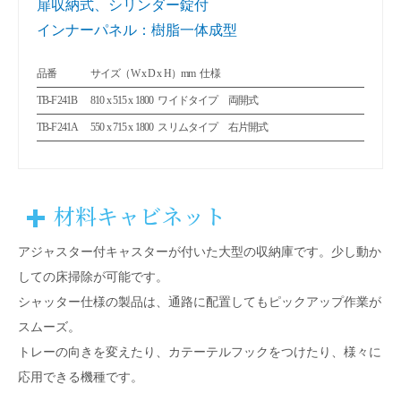
扉収納式、シリンダー錠付
インナーパネル：樹脂一体成型
品番
サイズ（W x D x H）mm
仕様
TB-F241B
810 x 515 x 1800
ワイドタイプ 両開式
TB-F241A
550 x 715 x 1800
スリムタイプ 右片開式
材料キャビネット
アジャスター付キャスターが付いた大型の収納庫です。少し動か
しての床掃除が可能です。
シャッター仕様の製品は、通路に配置してもピックアップ作業が
スムーズ。
トレーの向きを変えたり、カテーテルフックをつけたり、様々に
応用できる機種です。