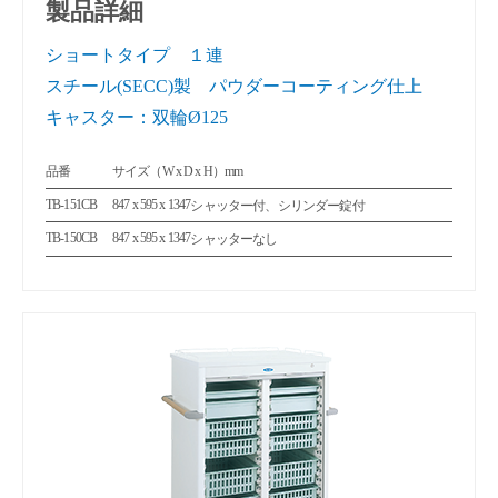
製品詳細
ショートタイプ １連
スチール(SECC)製 パウダーコーティング仕上
キャスター：双輪Ø125
品番
サイズ（W x D x H）mm
TB-151CB
847 x 595 x 1347
シャッター付、シリンダー錠付
TB-150CB
847 x 595 x 1347
シャッターなし