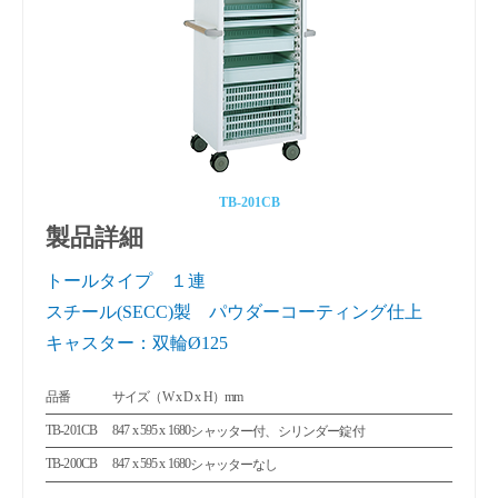
TB-201CB
製品詳細
トールタイプ １連
スチール(SECC)製 パウダーコーティング仕上
キャスター：双輪Ø125
品番
サイズ（W x D x H）mm
TB-201CB
847 x 595 x 1680
シャッター付、シリンダー錠付
TB-200CB
847 x 595 x 1680
シャッターなし